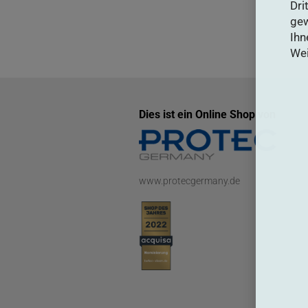
Dri
gew
Ihn
Wei
Dies ist ein Online Shop von
www.protecgermany.de