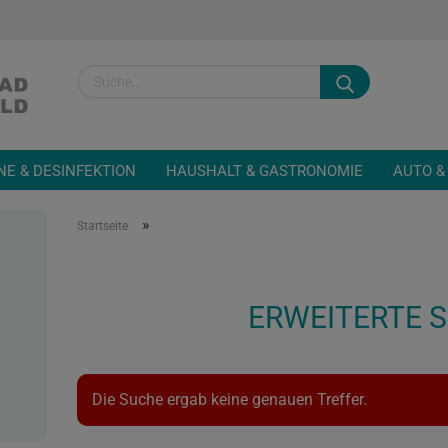
Sprache auswähl
NE & DESINFEKTION
HAUSHALT & GASTRONOMIE
AUTO &
»
Startseite
Konto
ERWEITERTE 
Passw
Die Suche ergab keine genauen Treffer.