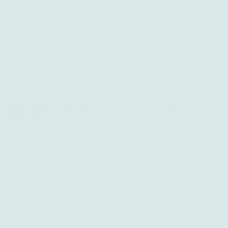
Euro) - Big Pack 1600
59,90 EUR
Lieferzeit:
1-3
Werktage
Sortieren nach
64 pro Seite
1
1
bis
19
(von insgesamt
19
)