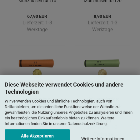
Münzhülsen für (10
Münzhülsen für (20
Cent) - Big Pack 2700
Cent)
Stück
67,90 EUR
8,90 EUR
Lieferzeit:
1-3
Lieferzeit:
1-3
Werktage
Werktage
Diese Webseite verwendet Cookies und andere
Technologien
Vorgefertigte
120 vorgefertigte
Wir verwenden Cookies und ähnliche Technologien, auch von
Münzhülsen für (20
Münzhülsen für (50
Drittanbietern, um die ordentliche Funktionsweise der Website zu
Cent) - Big Pack 2000
Cent)
gewährleisten, die Nutzung unseres Angebotes zu analysieren und Ihnen
Stück
ein bestmögliches Einkaufserlebnis bieten zu können. Weitere
59,90 EUR
8,90 EUR
Informationen finden Sie in unserer
Datenschutzerklärung
.
Lieferzeit:
1-3
Lieferzeit:
1-3
Werktage
Werktage
Alle Akzeptieren
Weitere Informationen