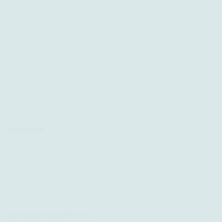
Kontakt
Versand- & Zahlungsbedingungen
Widerrufsrecht & Widerrufsformular
AGB
Privatsphäre und Datenschutz
Cookie Einstellungen
Sicherheit
Zahlungsmöglichkeiten