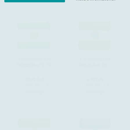
1700 vorgefertigte
128 vorgefertigte
Münzhülsen für (50
Münzhülsen für (1
Cent) - Big Pack 1700
Euro)
Stück
59,90 EUR
8,90 EUR
Lieferzeit:
1-3
Lieferzeit:
1-3
Werktage
Werktage