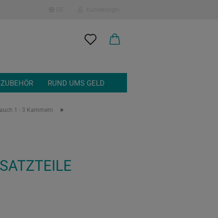
DE
Kundenlogin
en
 ZUBEHÖR
RUND UMS GELD
»
rauch 1 - 3 Kammern
 erstellen
SATZTEILE
ort vergessen?