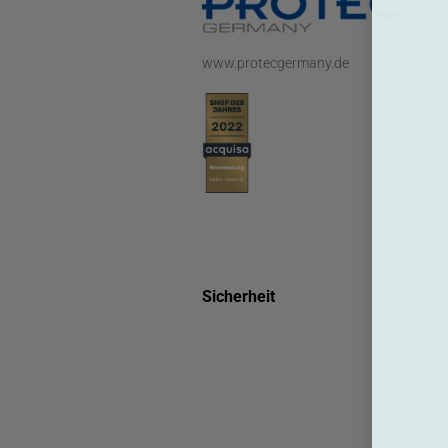
www.protecgermany.de
Sicherheit