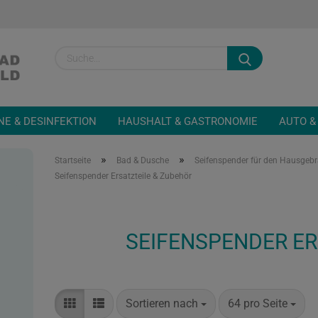
Sprache auswähl
NE & DESINFEKTION
HAUSHALT & GASTRONOMIE
AUTO &
»
»
Startseite
Bad & Dusche
Seifenspender für den Hausgeb
Seifenspender Ersatzteile & Zubehör
Konto
SEIFENSPENDER ER
Passw
Sortieren nach
64 pro Seite