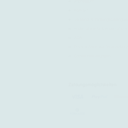
Impressum
Kontakt
Versand- & Zahlungsbedingun
Widerrufsrecht & Widerrufsfo
AGB
Privatsphäre und Datenschutz
Cookie Einstellungen
Zahlungsmöglichkeiten