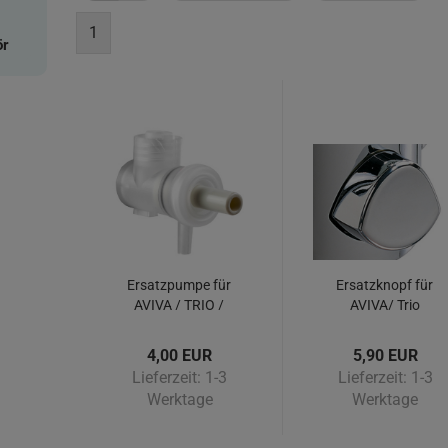
1
ör
Ersatzpumpe für
Ersatzknopf für
AVIVA / TRIO /
AVIVA/ Trio
Wave und Clever
Seifenspender -
Seifenspender
Farbe Chrom
4,00 EUR
5,90 EUR
Lieferzeit:
1-3
Lieferzeit:
1-3
Werktage
Werktage