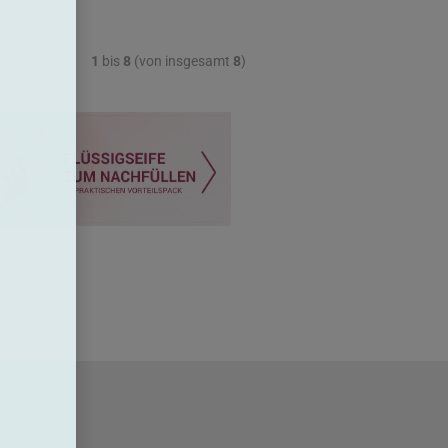
1
bis
8
(von insgesamt
8
)