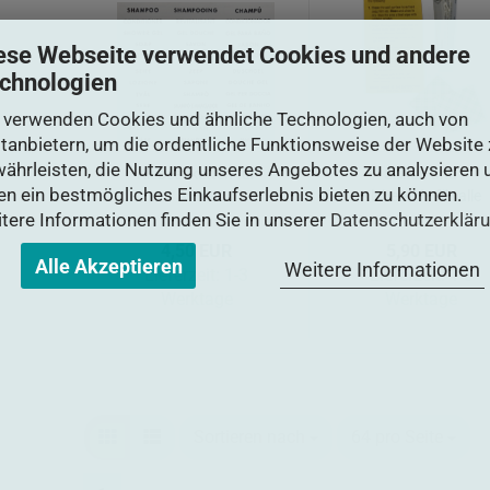
ese Webseite verwendet Cookies und andere
chnologien
 verwenden Cookies und ähnliche Technologien, auch von
ttanbietern, um die ordentliche Funktionsweise der Website 
ährleisten, die Nutzung unseres Angebotes zu analysieren 
Klebeetiketten für
Silikon und
en ein bestmögliches Einkaufserlebnis bieten zu können.
Aviva
Klebepads für alle
tere Informationen finden Sie in unserer
Seifenspender
Datenschutzerklär
Seifenspender
4,50 EUR
5,90 EUR
Alle Akzeptieren
Weitere Informationen
Lieferzeit:
1-3
Lieferzeit:
1-3
Werktage
Werktage
Sortieren nach
64 pro Seite