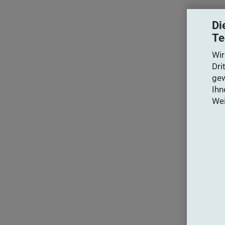
Di
Te
Wir
Dri
gew
Ihn
Wei