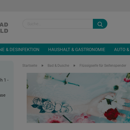
Sprache auswähl
NE & DESINFEKTION
HAUSHALT & GASTRONOMIE
AUTO &
»
»
Startseite
Bad & Dusche
Flüssigseife für Seifenspender
h 1 -
Konto
use
Passw