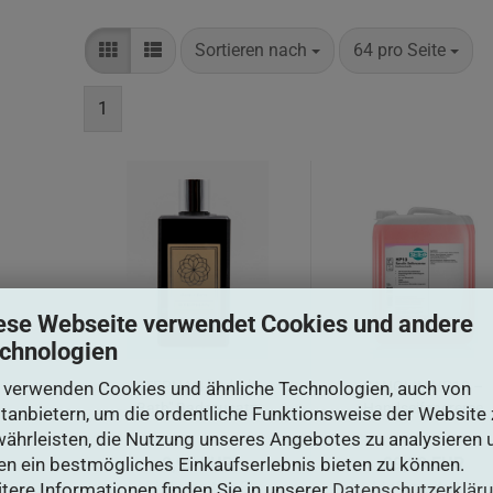
Sortieren nach
64 pro Seite
1
ese Webseite verwendet Cookies und andere
chnologien
 verwenden Cookies und ähnliche Technologien, auch von
STEPHAN "Bubble
SANOLIN HP10 –
Bath" Badezusatz
Handseifencreme
ttanbietern, um die ordentliche Funktionsweise der Website 
- 400ml
- Flüssigseife - 5
ährleisten, die Nutzung unseres Angebotes zu analysieren 
Liter - rosa
en ein bestmögliches Einkaufserlebnis bieten zu können.
8,95 EUR
29,90 EUR
Lieferzeit:
1-3
Lieferzeit:
1-3
tere Informationen finden Sie in unserer
Datenschutzerklär