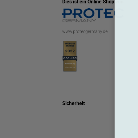
Dies ist ein Online Shop von
www.protecgermany.de
Sicherheit