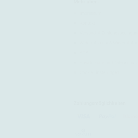
Mehr über...
Impressum
Kontakt
Versand- & Zahlungsbedingun
Widerrufsrecht & Widerrufsfo
AGB
Privatsphäre und Datenschutz
Cookie Einstellungen
Zahlungsmöglichkeiten