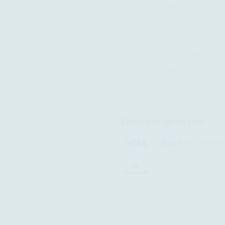
Versand- & Zahlungsbedingun
Widerrufsrecht & Widerrufsfo
AGB
Privatsphäre und Datenschutz
Cookie Einstellungen
Zahlungsmöglichkeiten