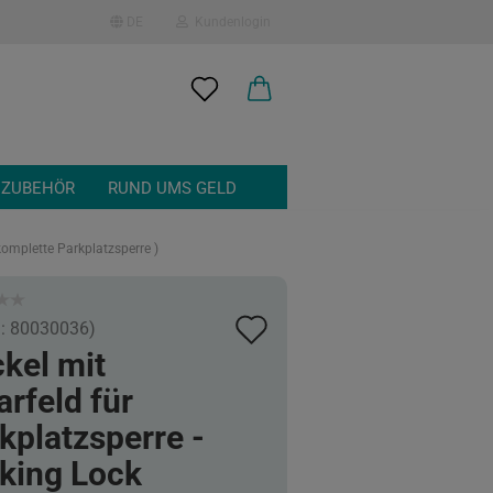
DE
Kundenlogin
en
 ZUBEHÖR
RUND UMS GELD
komplette Parkplatzsperre )
Auf
.:
80030036
)
 erstellen
kel mit
den
ort vergessen?
arfeld für
Merkzettel
kplatzsperre -
king Lock