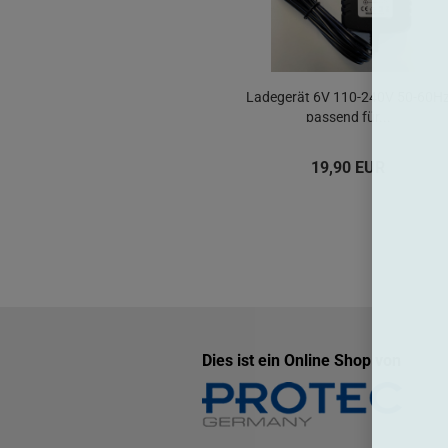
Ladegerät 6V 110-240V 50-60H
passend für...
19,90 EUR
Dies ist ein Online Shop von