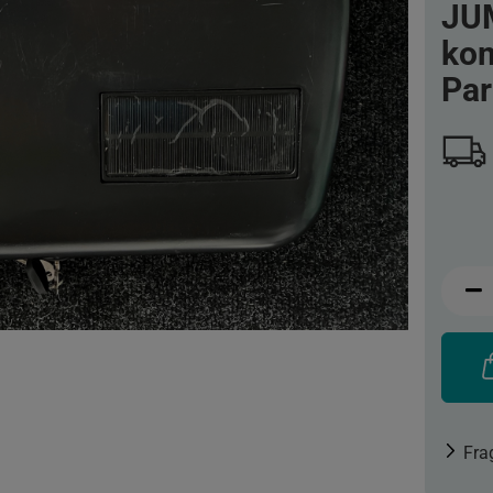
JUM
kom
Par
Fra