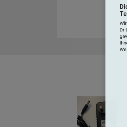
Di
Te
Wir
Dri
gew
Ihn
Wei