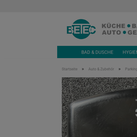
BAD & DUSCHE
HYGIE
»
»
Startseite
Auto & Zubehör
Parkin