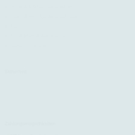
Versand- & Zahlungsbedingungen
Widerrufsrecht & Widerrufsformular
AGB
Privatsphäre und Datenschutz
Cookie Einstellungen
Sicherheit
Zahlungsmöglichkeiten