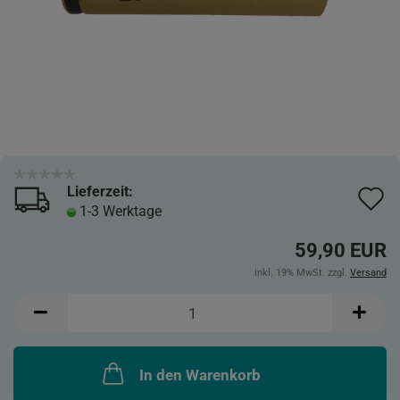
Lieferzeit:
A
1-3 Werktage
d
59,90 EUR
M
inkl. 19% MwSt. zzgl.
Versand
In den Warenkorb