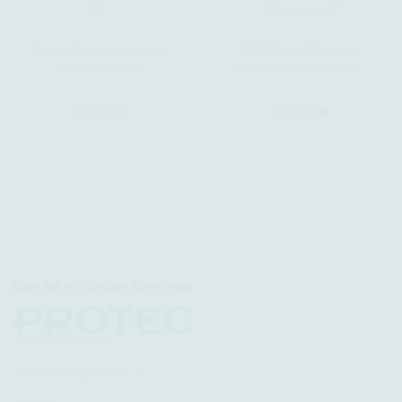
Ersatz-Pumpenschlauch
DESMILA HP11 clean
für Hair & Body
Waschlotion Duschgel...
Seifenspender...
4,50 EUR
32,90 EUR
Dies ist ein Online Shop von
www.protecgermany.de