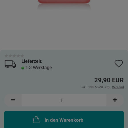
Lieferzeit:
A
1-3 Werktage
d
29,90 EUR
M
inkl. 19% MwSt. zzgl.
Versand
In den Warenkorb