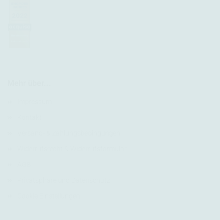
Mehr über...
Impressum
Kontakt
Versand- & Zahlungsbedingungen
Widerrufsrecht & Widerrufsformular
AGB
Privatsphäre und Datenschutz
Cookie Einstellungen