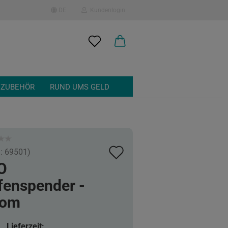
DE
Kundenlogin
en
 ZUBEHÖR
RUND UMS GELD
Auf
.:
69501
)
 erstellen
O
den
ort vergessen?
fenspender -
Merkzettel
rom
Lieferzeit: