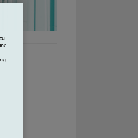
zu
und
ung
.