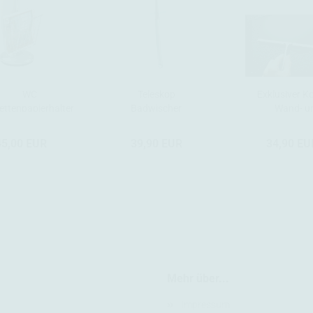
WC
Teleskop
Exklusiver K
lettenpapierhalter
Badwischer
Wand- u
- Ständer mit
Aluminium
Scheibenabzi
Zeitungsfach...
45,00 EUR
39,90 EUR
34,90 EU
Mehr über...
Impressum