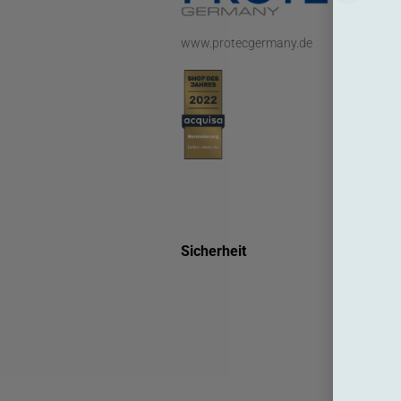
www.protecgermany.de
Sicherheit