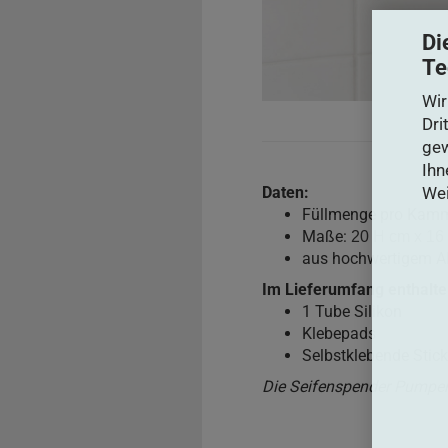
Di
Te
Wir
Dri
gew
Ihn
Wei
Daten:
Füllmenge pro Kamm
Maße:
20 H cm x 16
aus hochwertigem A
Im Lieferumfang enthalte
1 Tube Silikon
Klebepads
Selbstklebende Stic
Die Seifenspender Pumpen 