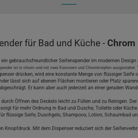
ender für Bad und Küche -
Chrom
t ein gebrauchsfreundlicher Seifenspender im modernen Design
pender ist in chrom und mit zwei Kammern und Chromknöpfen ausgestattet.
enser drücken, wird eine konstante Menge von flüssiger Seife o
der lässt sich auf ebenen Flächen montieren oder Platz sparend
t abgeschrägt. Er kann aber auch jederzeit an einer geraden Wan
 durch Öffnen des Deckels leicht zu Füllen und zu Reinigen. De
sorgt für mehr Ordnung in Bad und Dusche, Toilette oder Küche.
h für flüssige Seife, Duschgels, Shampoos, Lotion, Schaumbad u
en Knopfdruck. Mit dem Dispenser reduziert sich der Seifenverb