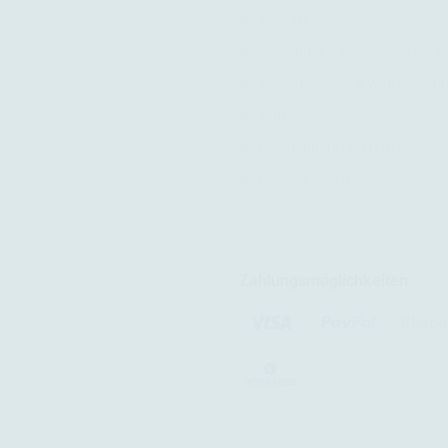
Kontakt
Versand- & Zahlungsbedingun
Widerrufsrecht & Widerrufsfo
AGB
Privatsphäre und Datenschutz
Cookie Einstellungen
Zahlungsmöglichkeiten