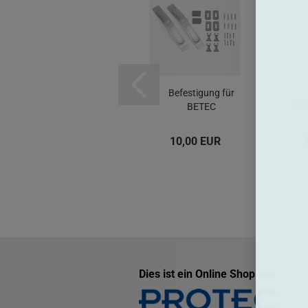
Exklusiver Komfort
Befestigung für
Wand- und
BETEC
Toi
Scheibenabzieher...
Handtuchhalter-
Handtuchwärmer...
34,90 EUR
10,00 EUR
Dies ist ein Online Shop von