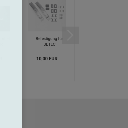
omfort
Befestigung für
WC
nd
BETEC
Toilettenpapierhalter
eher...
Handtuchhalter-
- Ständer mit
Handtuchwärmer...
Zeitungsfach...
R
10,00 EUR
45,00 EUR