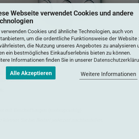
ese Webseite verwendet Cookies und andere
chnologien
 verwenden Cookies und ähnliche Technologien, auch von
ttanbietern, um die ordentliche Funktionsweise der Website 
ährleisten, die Nutzung unseres Angebotes zu analysieren 
en ein bestmögliches Einkaufserlebnis bieten zu können.
tere Informationen finden Sie in unserer
Datenschutzerklär
er ca. 330 ml
Alle Akzeptieren
Weitere Informationen
 B cm x 8 T cm
BS-Kunststoff
n:
ker mit Beschriftungen (mehrsprachig)
können Sie bei Bedarf jederzeit nachbestellen.