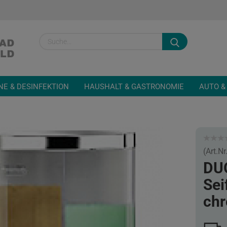
Sprache auswähl
NE & DESINFEKTION
HAUSHALT & GASTRONOMIE
AUTO &
(Art.Nr
Konto
DU
Passw
Sei
ch