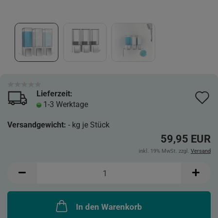
Lieferzeit:
A
1-3 Werktage
d
Versandgewicht:
-
kg je Stück
M
59,95 EUR
inkl. 19% MwSt. zzgl.
Versand
In den Warenkorb