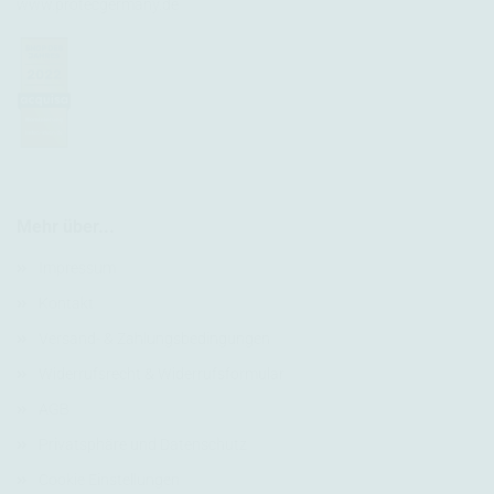
www.protecgermany.de
Mehr über...
Impressum
Kontakt
Versand- & Zahlungsbedingungen
Widerrufsrecht & Widerrufsformular
AGB
Privatsphäre und Datenschutz
Cookie Einstellungen