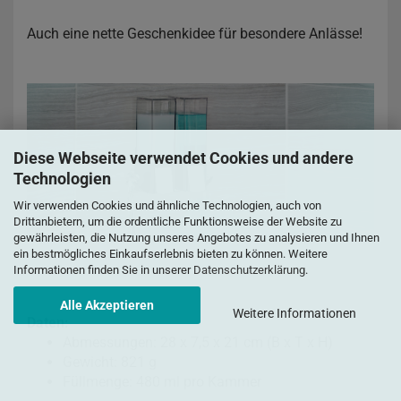
Auch eine nette Geschenkidee für besondere Anlässe!
Diese Webseite verwendet Cookies und andere
Technologien
Wir verwenden Cookies und ähnliche Technologien, auch von
Drittanbietern, um die ordentliche Funktionsweise der Website zu
gewährleisten, die Nutzung unseres Angebotes zu analysieren und Ihnen
ein bestmögliches Einkaufserlebnis bieten zu können. Weitere
Informationen finden Sie in unserer
Datenschutzerklärung
.
Alle Akzeptieren
Weitere Informationen
Daten:
Abmessungen: 28 x 7,5 x 21 cm (B x T x H)
Gewicht: 821 g
Füllmenge: 480 ml pro Kammer