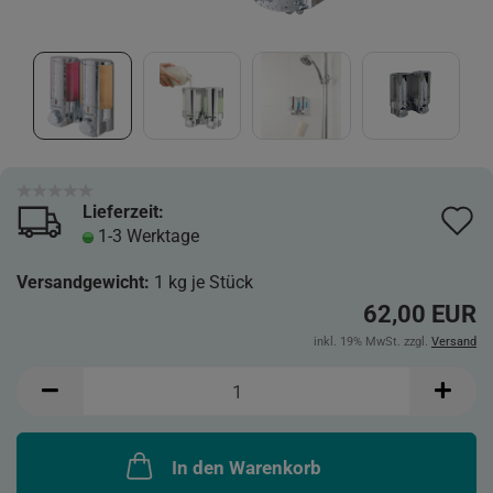
Lieferzeit:
A
1-3 Werktage
d
Versandgewicht:
1
kg je Stück
M
62,00 EUR
inkl. 19% MwSt. zzgl.
Versand
In den Warenkorb