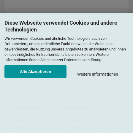
Diese Webseite verwendet Cookies und andere
Daten:
Technologien
Füllmenge pro Kammer ca. 330 ml
Maße:
H 18 cm x B 17 cm x T 7 cm
Wir verwenden Cookies und ähnliche Technologien, auch von
aus hochwertigem ABS-Kunststoff
Drittanbietern, um die ordentliche Funktionsweise der Website zu
gewährleisten, die Nutzung unseres Angebotes zu analysieren und Ihnen
Im Lieferumfang enthalten:
ein bestmögliches Einkaufserlebnis bieten zu können. Weitere
1 Tube Silikon
Informationen finden Sie in unserer
Datenschutzerklärung
.
Klebepads
Selbstklebende Sticker mit Beschriftungen
Alle Akzeptieren
Weitere Informationen
Die transparenten Kammern für diese Seifenspender
Reihe sowie die Seifenspender-Pumpen können Sie bei
Bedarf jederzeit bei uns nachbestellen.
Frontmotive für AVIVA Seifenspender
Gestalten Sie Ihren Seifenspender mit ansprechenden
Wassermotiven und erfreuen Sie sich beim Baden,
Duschen oder Händewaschen an den schönen Bildern.