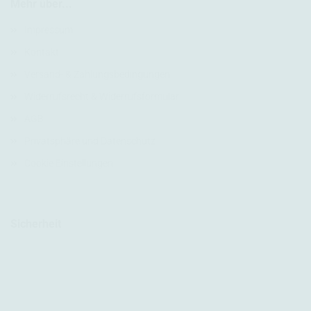
Mehr über...
Impressum
Kontakt
Versand- & Zahlungsbedingungen
Widerrufsrecht & Widerrufsformular
AGB
Privatsphäre und Datenschutz
Cookie Einstellungen
Sicherheit