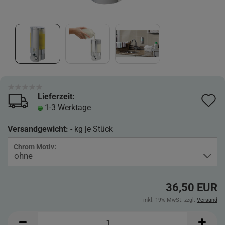
Lieferzeit:
A
1-3 Werktage
d
Versandgewicht:
-
kg je Stück
M
Chrom Motiv:
36,50 EUR
inkl. 19% MwSt. zzgl.
Versand