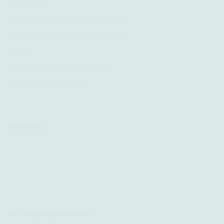
Kontakt
Versand- & Zahlungsbedingungen
Widerrufsrecht & Widerrufsformular
AGB
Privatsphäre und Datenschutz
Cookie Einstellungen
Sicherheit
Zahlungsmöglichkeiten