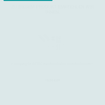
ZU DIESEM PRODUKT EMPFEHLEN WIR
IHNEN:
Befestigung für BETEC Handtuchhalter- Handtuchwärmer...
10,00 EUR